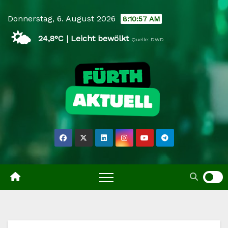
Skip
Donnerstag, 6. August 2026
8:10:57 AM
to
🌤️
content
24,8°C | Leicht bewölkt
Quelle: DWD