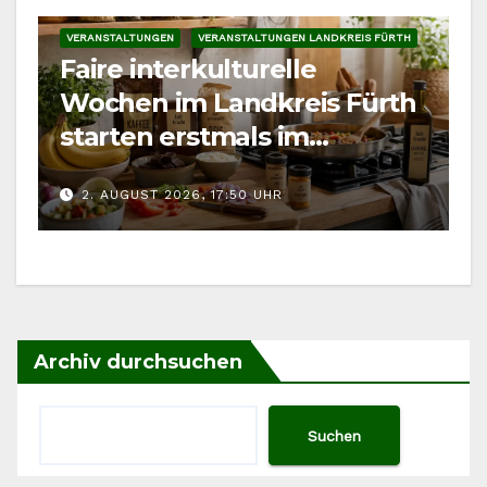
VERANSTALTUNGEN
VERANSTALTUNGEN LANDKREIS FÜRTH
Faire interkulturelle
Wochen im Landkreis Fürth
starten erstmals im
September
2. AUGUST 2026, 17:50 UHR
Archiv durchsuchen
Suchen