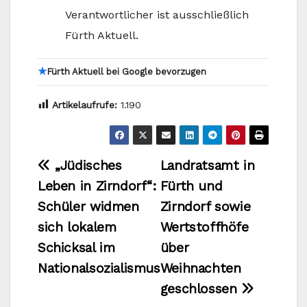
Verantwortlicher ist ausschließlich
Fürth Aktuell.
★
Fürth Aktuell bei Google bevorzugen
Artikelaufrufe:
1.190
Beitragsnavigation
„Jüdisches
Landratsamt in
Leben in Zirndorf“:
Fürth und
Schüler widmen
Zirndorf sowie
sich lokalem
Wertstoffhöfe
Schicksal im
über
Nationalsozialismus
Weihnachten
geschlossen