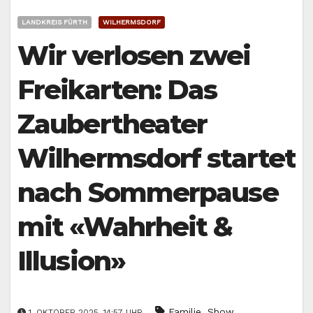
LANDKREIS FÜRTH
WILHERMSDORF
Wir verlosen zwei
Freikarten: Das
Zaubertheater
Wilhermsdorf startet
nach Sommerpause
mit «Wahrheit &
Illusion»
,
Familie
Show
1. OKTOBER 2025, 14:57 UHR