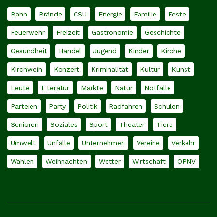
Bahn
Brände
CSU
Energie
Familie
Feste
Feuerwehr
Freizeit
Gastronomie
Geschichte
Gesundheit
Handel
Jugend
Kinder
Kirche
Kirchweih
Konzert
Kriminalität
Kultur
Kunst
Leute
Literatur
Märkte
Natur
Notfälle
Parteien
Party
Politik
Radfahren
Schulen
Senioren
Soziales
Sport
Theater
Tiere
Umwelt
Unfälle
Unternehmen
Vereine
Verkehr
Wahlen
Weihnachten
Wetter
Wirtschaft
ÖPNV