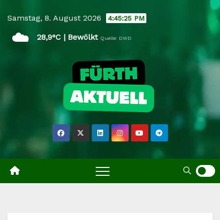
Skip
Samstag, 8. August 2026
4:45:26 PM
to
☁️
content
28,9°C | Bewölkt
Quelle: DWD