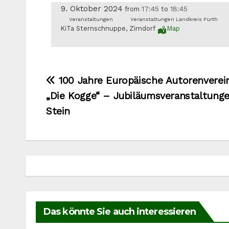
9. Oktober 2024
17:45
18:45
from
to
Veranstaltungen
Veranstaltungen Landkreis Fürth
KiTa Sternschnuppe, Zirndorf
Map
Beitragsnavigation
100 Jahre Europäische Autorenverei
„Die Kogge“ – Jubiläumsveranstaltunge
Stein
Das könnte Sie auch interessieren
VERANSTALTUNGEN