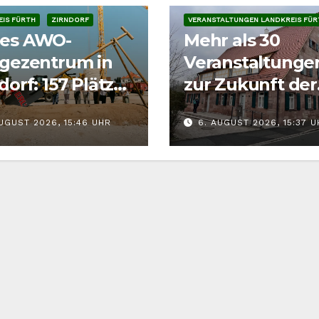
IS FÜRTH
ZIRNDORF
VERANSTALTUNGEN LANDKREIS FÜR
es AWO-
Mehr als 30
egezentrum in
Veranstaltunge
dorf: 157 Plätze
zur Zukunft der
en bis 2028
Ortskerne
UGUST 2026, 15:46 UHR
6. AUGUST 2026, 15:37 
stehen