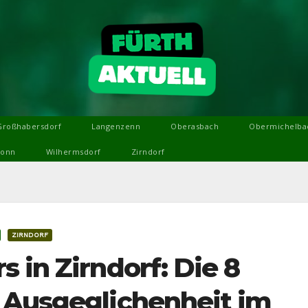
Großhabersdorf
Langenzenn
Oberasbach
Obermichelba
ronn
Wilhermsdorf
Zirndorf
ZIRNDORF
 in Zirndorf: Die 8
 Ausgeglichenheit im