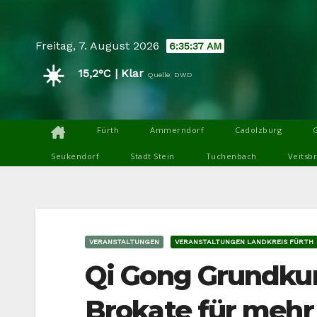
Skip
to
Freitag, 7. August 2026
6:35:38 AM
content
☀️
15,2°C | Klar
Quelle: DWD
Fürth
Ammerndorf
Cadolzburg
Seukendorf
Stadt Stein
Tuchenbach
Veitsb
VERANSTALTUNGEN
VERANSTALTUNGEN LANDKREIS FÜRTH
Qi Gong Grundkurs
Brokate für mehr