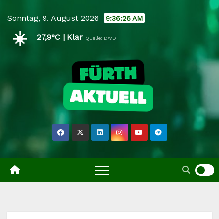
Skip
Sonntag, 9. August 2026
9:36:27 AM
to
☀️
content
27,9°C | Klar
Quelle: DWD