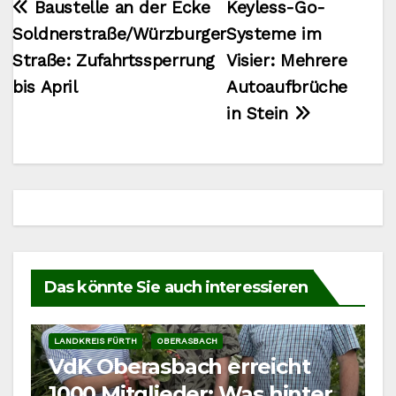
Beitragsnavigation
Baustelle an der Ecke
Keyless-Go-
Soldnerstraße/Würzburger
Systeme im
Straße: Zufahrtssperrung
Visier: Mehrere
bis April
Autoaufbrüche
in Stein
Das könnte Sie auch interessieren
LANDKREIS FÜRTH
OBERASBACH
VdK Oberasbach erreicht
1000 Mitglieder: Was hinter