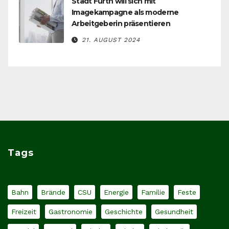
Stadt Fürth will sich mit
Imagekampagne als moderne
Arbeitgeberin präsentieren
21. AUGUST 2024
Tags
Bahn
Brände
CSU
Energie
Familie
Feste
Freizeit
Gastronomie
Geschichte
Gesundheit