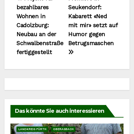
Beitragsnavigation
bezahlbares
Seukendorf:
Wohnen in
Kabarett «Ned
Cadolzburg:
mit mir» setzt auf
Neubau an der
Humor gegen
Schwalbenstraße
Betrugsmaschen
fertiggestellt
Das könnte Sie auch interessieren
LANDKREIS FÜRTH
OBERASBACH