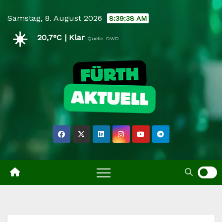
Skip
Samstag, 8. August 2026
8:39:39 AM
to
☀️
content
20,7°C | Klar
Quelle: DWD