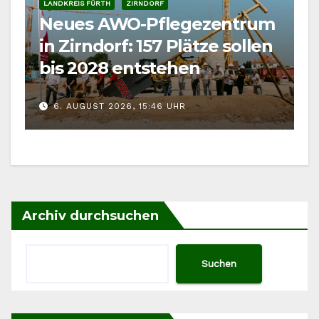
LANDKREIS FÜRTH
ZIRNDORF
Neues AWO-Pflegezentrum
in Zirndorf: 157 Plätze sollen
bis 2028 entstehen
6. AUGUST 2026, 15:46 UHR
Archiv durchsuchen
Suchen