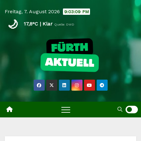
Skip
Freitag, 7. August 2026
9:03:10 PM
to
🌙
content
17,8°C | Klar
Quelle: DWD