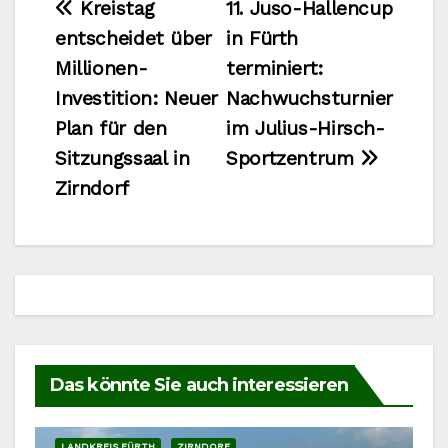
Beitragsnavigation
Kreistag
11. Juso-Hallencup
entscheidet über
in Fürth
Millionen-
terminiert:
Investition: Neuer
Nachwuchsturnier
Plan für den
im Julius-Hirsch-
Sitzungssaal in
Sportzentrum
Zirndorf
Das könnte Sie auch interessieren
LANDKREIS FÜRTH
ZIRNDORF