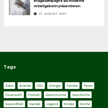
Imagekampagne als moderne
Arbeitgeberin präsentieren
21. AUGUST 2024
Tags
Bahn
Brände
CSU
Energie
Familie
Feste
Feuerwehr
Freizeit
Gastronomie
Geschichte
Gesundheit
Handel
Jugend
Kinder
Kirche