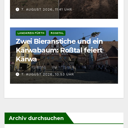
7. AUGUST 2026, 11:41 UHR
LANDKREIS FÜRTH
ROSSTAL
Zwei Bieranstiche und ein
Kärwabaum: Roßtal feiert
Kärwa
7. AUGUST 2026, 10:53 UHR
Archiv durchsuchen