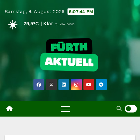
Skip
Samstag, 8. August 2026
6:07:45 PM
to
☀️
content
29,5°C | Klar
Quelle: DWD