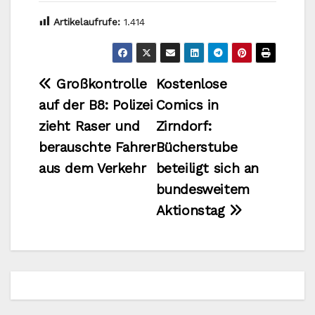
Artikelaufrufe:
1.414
Beitragsnavigation
Großkontrolle
Kostenlose
auf der B8: Polizei
Comics in
zieht Raser und
Zirndorf:
berauschte Fahrer
Bücherstube
aus dem Verkehr
beteiligt sich an
bundesweitem
Aktionstag