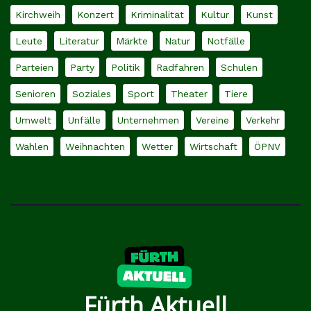
Kirchweih
Konzert
Kriminalität
Kultur
Kunst
Leute
Literatur
Märkte
Natur
Notfälle
Parteien
Party
Politik
Radfahren
Schulen
Senioren
Soziales
Sport
Theater
Tiere
Umwelt
Unfälle
Unternehmen
Vereine
Verkehr
Wahlen
Weihnachten
Wetter
Wirtschaft
ÖPNV
Fürth Aktuell