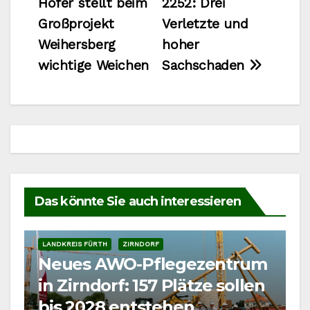
Höfer stellt beim
2252: Drei
Großprojekt
Verletzte und
Weihersberg
hoher
wichtige Weichen
Sachschaden
Das könnte Sie auch interessieren
LANDKREIS FÜRTH
ZIRNDORF
Neues AWO-Pflegezentrum
in Zirndorf: 157 Plätze sollen
bis 2028 entstehen