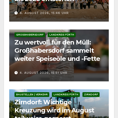
6. AUGUST 2026, 15:46 UHR
GROSSHABERSDORF
LANDKREIS FÜRTH
Zu wertvoll für den Müll:
Großhabersdorf sammelt
weiter Speiseöle und -Fette
4. AUGUST 2026, 15:51 UHR
BAUSTELLEN | VERKEHR
LANDKREIS FÜRTH
ZIRNDORF
Zirndorf: Wichtige
Kreuzung wird im August