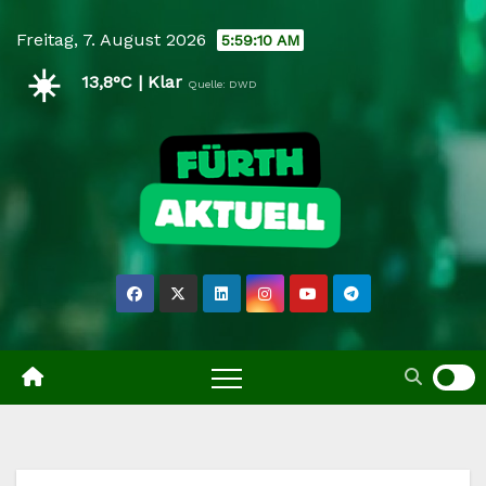
Skip
Freitag, 7. August 2026
5:59:11 AM
to
☀️
content
13,8°C | Klar
Quelle: DWD