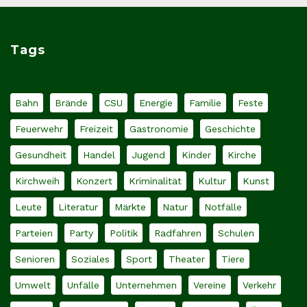
Tags
Bahn
Brände
CSU
Energie
Familie
Feste
Feuerwehr
Freizeit
Gastronomie
Geschichte
Gesundheit
Handel
Jugend
Kinder
Kirche
Kirchweih
Konzert
Kriminalität
Kultur
Kunst
Leute
Literatur
Märkte
Natur
Notfälle
Parteien
Party
Politik
Radfahren
Schulen
Senioren
Soziales
Sport
Theater
Tiere
Umwelt
Unfälle
Unternehmen
Vereine
Verkehr