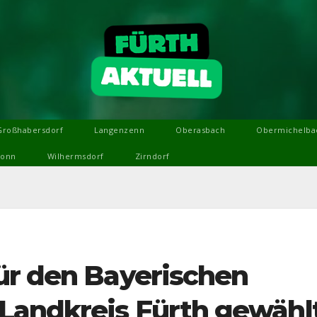
Großhabersdorf
Langenzenn
Oberasbach
Obermichelba
ronn
Wilhermsdorf
Zirndorf
ür den Bayerischen
andkreis Fürth gewählt