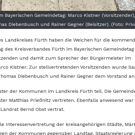
m Bayerischen Gemeindetag: Marco Kistner (Vorsitzender)
mas Diebenbusch und Rainer Gegner (Beisitzer). (Foto: Priv
es Landkreises Fürth haben die Weichen für die kommen
zung des Kreisverbandes Fürth im Bayerischen Gemeindetag
itzenden und damit zum Sprecher der Bürgermeister im
rco Kistner. Zur stellvertretenden Vorsitzenden wurde Sa
ig Thomas Diebenbusch und Rainer Gegner dem Vorstand an
ster der Kommunen im Landkreis Fürth teil. Die Gemeind
er Matthias Prießnitz vertreten. Ebenfalls anwesend war
 Landrat Bernd Obst vertrat.
e Interessenvertretung der kreisangehörigen Städte, Mär
liegen der Kommunen gegenüber Landtag, Staatsregierung