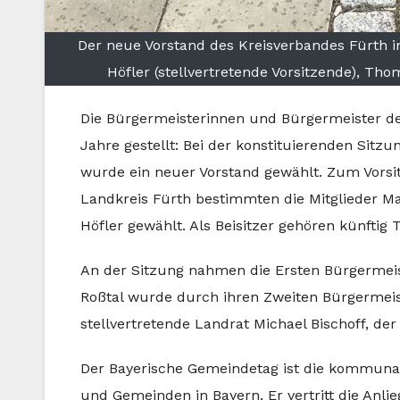
Der neue Vorstand des Kreisverbandes Fürth i
Höfler (stellvertretende Vorsitzende), Tho
Die Bürgermeisterinnen und Bürgermeister d
Jahre gestellt: Bei der konstituierenden Sit
wurde ein neuer Vorstand gewählt. Zum Vors
Landkreis Fürth bestimmten die Mitglieder Ma
Höfler gewählt. Als Beisitzer gehören künft
An der Sitzung nahmen die Ersten Bürgermei
Roßtal wurde durch ihren Zweiten Bürgermeist
stellvertretende Landrat Michael Bischoff, der
Der Bayerische Gemeindetag ist die kommunal
und Gemeinden in Bayern. Er vertritt die An