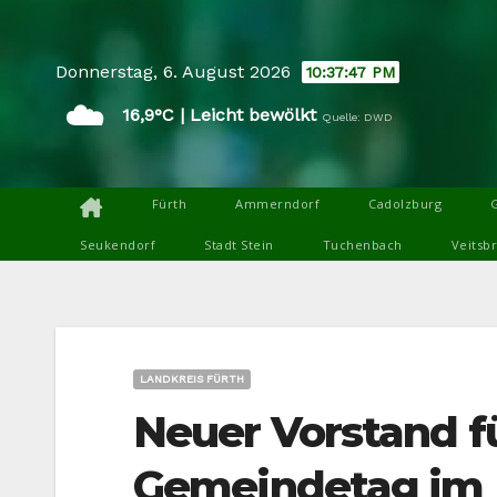
Skip
to
Donnerstag, 6. August 2026
10:37:48 PM
content
☁️
16,9°C | Leicht bewölkt
Quelle: DWD
Fürth
Ammerndorf
Cadolzburg
Seukendorf
Stadt Stein
Tuchenbach
Veitsb
LANDKREIS FÜRTH
Neuer Vorstand f
Gemeindetag im L