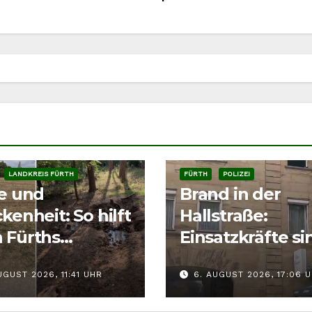
LANDKREIS FÜRTH
FÜRTH
POLIZEI
ze und
Brand in der
kenheit: So hilft
Hallstraße:
 Fürths
Einsatzkräfte si
tieren richtig
der Fürther
UGUST 2026, 11:41 UHR
6. AUGUST 2026, 17:06 
Innenstadt
gefordert