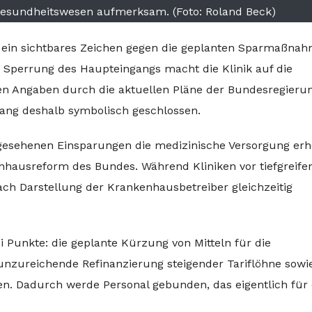
sundheitswesen aufmerksam. (Foto: Roland Beck)
g ein sichtbares Zeichen gegen die geplanten Sparmaßna
 Sperrung des Haupteingangs macht die Klinik auf die
ren Angaben durch die aktuellen Pläne der Bundesregieru
ngang deshalb symbolisch geschlossen.
gesehenen Einsparungen die medizinische Versorgung erh
enhausreform des Bundes. Während Kliniken vor tiefgreif
ach Darstellung der Krankenhausbetreiber gleichzeitig
i Punkte: die geplante Kürzung von Mitteln für die
 unzureichende Refinanzierung steigender Tariflöhne sowi
n. Dadurch werde Personal gebunden, das eigentlich für 