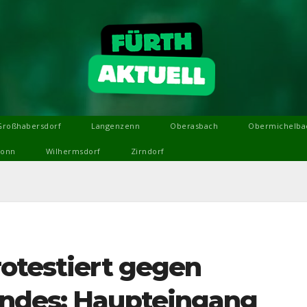
Großhabersdorf
Langenzenn
Oberasbach
Obermichelba
ronn
Wilhermsdorf
Zirndorf
rotestiert gegen
undes: Haupteingang