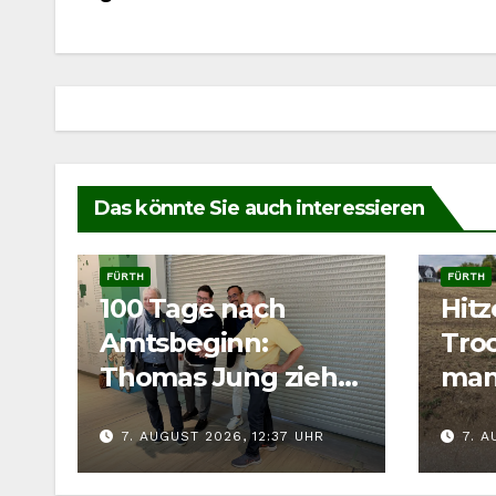
Das könnte Sie auch interessieren
FÜRTH
FÜRTH
100 Tage nach
Hit
Amtsbeginn:
Troc
Thomas Jung zieht
man
Bilanz für Fürth
Wild
7. AUGUST 2026, 12:37 UHR
7. A