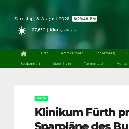
Skip
to
Samstag, 8. August 2026
6:28:47 PM
content
☀️
27,6°C | Klar
Quelle: DWD
Fürth
Ammerndorf
Cadolzburg
Seukendorf
Stadt Stein
Tuchenbach
Veitsb
FÜRTH
Klinikum Fürth p
Sparpläne des B