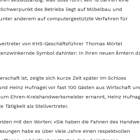
r Schwerpunkt des Betriebs liegt auf Möbelbau und
s unter anderem auf computergestützte Verfahren für
nvertreter von KHS-Geschäftsführer Thomas Mörtel
genzwinkernde Symbol dahinter: In ihren neuen Ämtern d
rschaft ist, zeigte sich kurze Zeit später im Schloss
d Heinz Hufnagel vor fast 100 Gästen aus Wirtschaft un
zum Ehren-Kreishandwerksmeister ernannt, Heinz Hufnag
 Tätigkeit als Stellvertreter.
eiden mit den Worten: «Sie haben die Fahnen des Handwe
assungen habe es über viele Jahre einen respektvollen