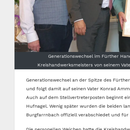
Generationswechsel im Fürther Ha
Kreishandwerksmeisters von seinem Vater
Generationswechsel an der Spitze des Fürth
und folgt damit auf seinen Vater Konrad Ammo
Auch auf dem Stellvertreterposten beginnt e
Hufnagel. Wenig später wurden die beiden lan
Burgfarrnbach offiziell verabschiedet und für 
Die personellen Weichen hatte die Kreishand