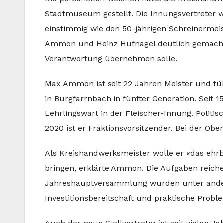
Stadtmuseum gestellt. Die Innungsvertreter
einstimmig wie den 50-jährigen Schreinermeis
Ammon und Heinz Hufnagel deutlich gemacht, 
Verantwortung übernehmen solle.
Max Ammon ist seit 22 Jahren Meister und fü
in Burgfarrnbach in fünfter Generation. Seit 
Lehrlingswart in der Fleischer-Innung. Politis
2020 ist er Fraktionsvorsitzender. Bei der Obe
Als Kreishandwerksmeister wolle er «das ehr
bringen, erklärte Ammon. Die Aufgaben reichen
Jahreshauptversammlung wurden unter ander
Investitionsbereitschaft und praktische Probl
Auch der neue Stellvertreter ist seit vielen J