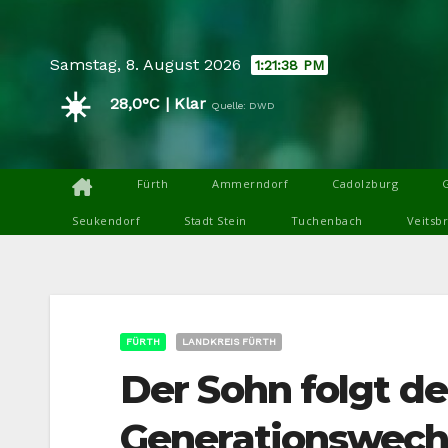
Skip
to
Samstag, 8. August 2026
1:21:39 PM
content
☀️
28,0°C | Klar
Quelle: DWD
Fürth
Ammerndorf
Cadolzburg
Seukendorf
Stadt Stein
Tuchenbach
Veitsb
FÜRTH
LANDKREIS FÜRTH
Der Sohn folgt d
Generationswechs