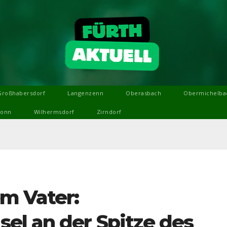
Großhabersdorf
Langenzenn
Oberasbach
Obermichelba
ronn
Wilhermsdorf
Zirndorf
em Vater:
el an der Spitze des