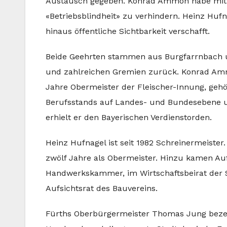
Austausch gegeben. Konrad Ammon habe mit o
«Betriebsblindheit» zu verhindern. Heinz Hu
hinaus öffentliche Sichtbarkeit verschafft.
Beide Geehrten stammen aus Burgfarrnbach u
und zahlreichen Gremien zurück. Konrad Amm
Jahre Obermeister der Fleischer-Innung, gehö
Berufsstands auf Landes- und Bundesebene un
erhielt er den Bayerischen Verdienstorden.
Heinz Hufnagel ist seit 1982 Schreinermeister
zwölf Jahre als Obermeister. Hinzu kamen A
Handwerkskammer, im Wirtschaftsbeirat der S
Aufsichtsrat des Bauvereins.
Fürths Oberbürgermeister Thomas Jung bezeich