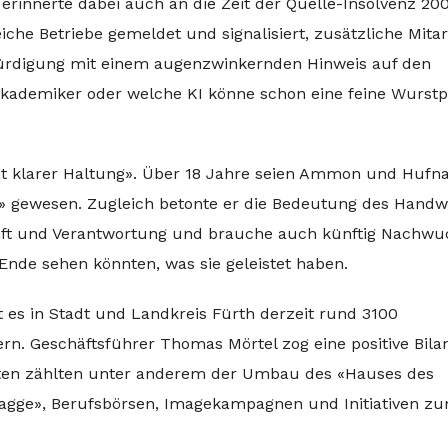
erinnerte dabei auch an die Zeit der Quelle-Insolvenz 200
che Betriebe gemeldet und signalisiert, zusätzliche Mitar
ürdigung mit einem augenzwinkernden Hinweis auf den
Akademiker oder welche KI könne schon eine feine Wurstp
t klarer Haltung». Über 18 Jahre seien Ammon und Hufna
» gewesen. Zugleich betonte er die Bedeutung des Handw
kunft und Verantwortung und brauche auch künftig Nachwu
nde sehen könnten, was sie geleistet haben.
es in Stadt und Landkreis Fürth derzeit rund 3100
rn. Geschäftsführer Thomas Mörtel zog eine positive Bila
ten zählten unter anderem der Umbau des «Hauses des
lagge», Berufsbörsen, Imagekampagnen und Initiativen z