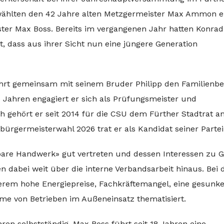
 wählten den 42 Jahre alten Metzgermeister Max Ammon 
ter Max Boss. Bereits im vergangenen Jahr hatten Konrad
dass aus ihrer Sicht nun eine jüngere Generation
hrt gemeinsam mit seinem Bruder Philipp den Familienbe
15 Jahren engagiert er sich als Prüfungsmeister und
ch gehört er seit 2014 für die CSU dem Fürther Stadtrat an,
rbürgermeisterwahl 2026 trat er als Kandidat seiner Partei
bare Handwerk» gut vertreten und dessen Interessen zu 
 dabei weit über die interne Verbandsarbeit hinaus. Bei 
em hohe Energiepreise, Fachkräftemangel, eine gesunk
eme von Betrieben im Außeneinsatz thematisiert.
ahren selbstständig. Max Boss führt seit 18 Jahren eine