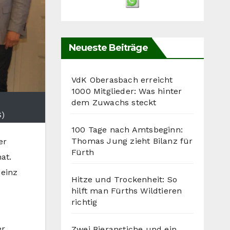
Neueste Beiträge
VdK Oberasbach erreicht
1000 Mitglieder: Was hinter
dem Zuwachs steckt
S)
100 Tage nach Amtsbeginn:
Thomas Jung zieht Bilanz für
er
Fürth
at.
Heinz
Hitze und Trockenheit: So
hilft man Fürths Wildtieren
richtig
er
Zwei Bieranstiche und ein