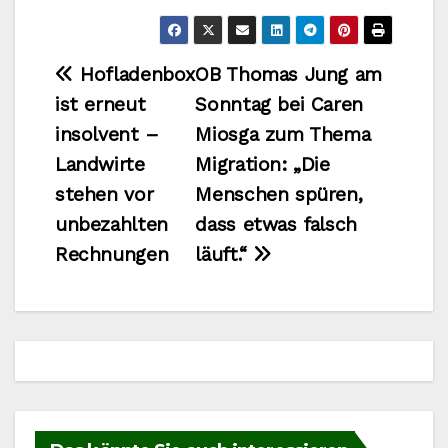
Beitragsnavigation
Hofladenbox
OB Thomas Jung am
ist erneut
Sonntag bei Caren
insolvent –
Miosga zum Thema
Landwirte
Migration: „Die
stehen vor
Menschen spüren,
unbezahlten
dass etwas falsch
Rechnungen
läuft.“