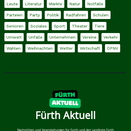
Leute
Literatur
Märkte
Natur
Notfälle
Parteien
Party
Politik
Radfahren
Schulen
Senioren
Soziales
Sport
Theater
Tiere
Umwelt
Unfälle
Unternehmen
Vereine
Verkehr
Wahlen
Weihnachten
Wetter
Wirtschaft
ÖPNV
Fürth Aktuell
Nachrichten und Veranstaltungen für Fürth und den Landkreis Fürth