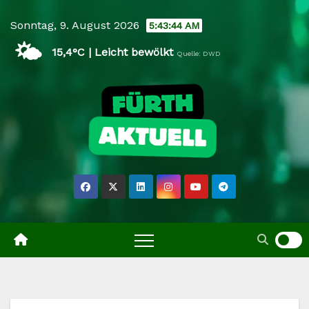
Skip
Sonntag, 9. August 2026
5:43:45 AM
to
🌤️
content
15,4°C | Leicht bewölkt
Quelle: DWD