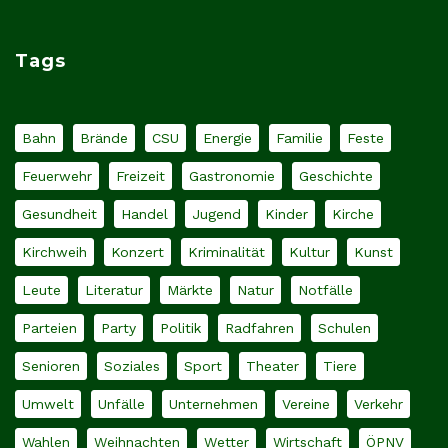
Tags
Bahn
Brände
CSU
Energie
Familie
Feste
Feuerwehr
Freizeit
Gastronomie
Geschichte
Gesundheit
Handel
Jugend
Kinder
Kirche
Kirchweih
Konzert
Kriminalität
Kultur
Kunst
Leute
Literatur
Märkte
Natur
Notfälle
Parteien
Party
Politik
Radfahren
Schulen
Senioren
Soziales
Sport
Theater
Tiere
Umwelt
Unfälle
Unternehmen
Vereine
Verkehr
Wahlen
Weihnachten
Wetter
Wirtschaft
ÖPNV