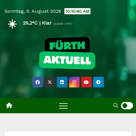
Skip
Sonntag, 9. August 2026
10:10:41 AM
to
☀️
content
29,2°C | Klar
Quelle: DWD