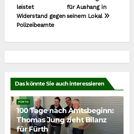
leistet
für Aushang in
Widerstand gegen
seinem Lokal
Polizeibeamte
Das könnte Sie auch interessieren
FÜRTH
100 Tage nach Amtsbeginn:
Thomas Jung zieht Bilanz
für Fürth