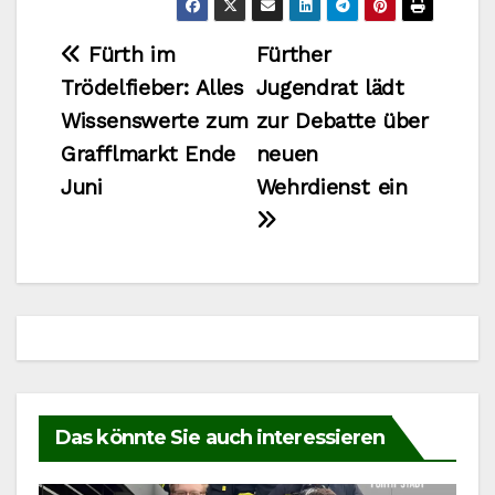
Beitragsnavigation
Fürth im
Fürther
Trödelfieber: Alles
Jugendrat lädt
Wissenswerte zum
zur Debatte über
Grafflmarkt Ende
neuen
Juni
Wehrdienst ein
Das könnte Sie auch interessieren