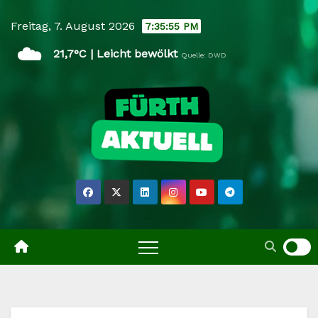
Skip
Freitag, 7. August 2026
7:35:56 PM
to
☁️
content
21,7°C | Leicht bewölkt
Quelle: DWD