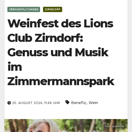
VERANSTALTUNGEN
ZIRNDORF
Weinfest des Lions
Club Zirndorf:
Genuss und Musik
im
Zimmermannspark
,
Benefiz
Wein
25. AUGUST 2024, 11:48 UHR