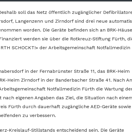
eshalb soll das Netz öffentlich zugänglicher Defibrillator
sdorf, Langenzenn und Zirndorf sind drei neue automatis
b genommen worden. Die Geräte befinden sich an BRK-Häus
 Finanziert werden sie über die Rotkreuz-Stiftung Fürth, di
ÜRTH SCHOCKT!» der Arbeitsgemeinschaft Notfallmedizin
abersdorf in der Fernabrünster Straße 11, das BRK-Heim
K-Heim Zirndorf in der Banderbacher Straße 41. Nach A
rbeitsgemeinschaft Notfallmedizin Fürth die Wartung de
 nach eigenen Angaben das Ziel, die Situation nach eine
kreis Fürth durch dauerhaft zugängliche AED-Geräte sowie
helfenden zu verbessern.
z-Kreislauf-Stillstands entscheidend sein. Die Geräte