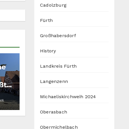
Cadolzburg
Fürth
Großhabersdorf
History
he
Landkreis Fürth
Langenzenn
ßtal
Michaeliskirchweih 2024
HR
Oberasbach
Obermichelbach