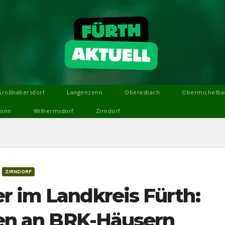
Großhabersdorf
Langenzenn
Oberasbach
Obermichelba
ronn
Wilhermsdorf
Zirndorf
ZIRNDORF
r im Landkreis Fürth:
oren an BRK-Häusern