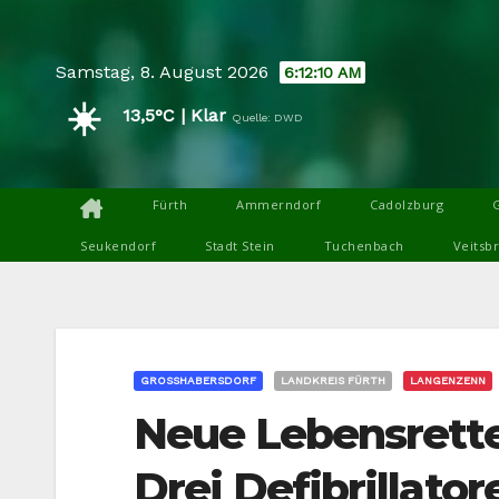
Skip
to
Samstag, 8. August 2026
6:12:12 AM
content
☀️
13,5°C | Klar
Quelle: DWD
Fürth
Ammerndorf
Cadolzburg
Seukendorf
Stadt Stein
Tuchenbach
Veitsb
GROSSHABERSDORF
LANDKREIS FÜRTH
LANGENZENN
Neue Lebensrette
Drei Defibrillat