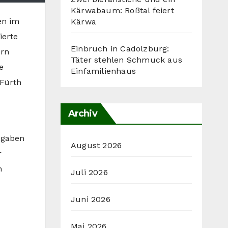
Kärwabaum: Roßtal feiert
en im
Kärwa
ierte
Einbruch in Cadolzburg:
ern
Täter stehlen Schmuck aus
e
Einfamilienhaus
 Fürth
Archiv
ngaben
August 2026
r
m
Juli 2026
Juni 2026
Mai 2026