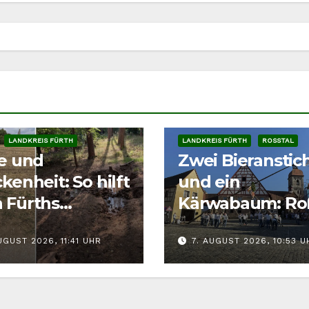
LANDKREIS FÜRTH
LANDKREIS FÜRTH
ROSSTAL
ze und
Zwei Bieranstic
kenheit: So hilft
und ein
 Fürths
Kärwabaum: Ro
tieren richtig
feiert Kärwa
UGUST 2026, 11:41 UHR
7. AUGUST 2026, 10:53 U